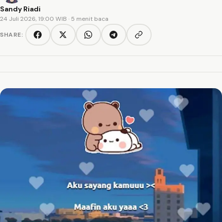
Sandy Riadi
24 Juli 2026, 19:00 WIB
· 5 menit baca
SHARE:
Copy link
Facebook
Twitter/X
WhatsApp
Telegram