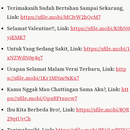
Terimakasih Sudah Bertahan Sampai Sekarang,
Link:
https://sfile.mobi/MCIvW2hQcM7
Selamat Valentine!!, Link:
https://sfile.mobi/K0bN0
yiEMK7
Untuk Yang Sedang Sakit, Link:
https://sfile.mobi/1
xNZWdN0g4q7
Ucapan Selamat Malam Versi Terbaru, Link:
http
s://sfile.mobi/1Kr1MNm9xKu7
Kamu Nggak Mau Chattingan Sama Aku?, Link:
htt
ps://sfile.mobi/OpuRFtuucw7
Ibu Kita Berbeda Bro!, Link:
https://sfile.mobi/8QR
29qtUvCh
Terimakasih!, Link:
https://sfile.mobi/8EiiLzdPZSC