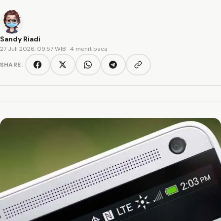
Sandy Riadi
27 Juli 2026, 09:57 WIB
· 4 menit baca
SHARE:
Copy link
Facebook
Twitter/X
WhatsApp
Telegram