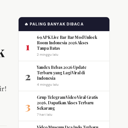
🔥 PALING BANYAK DIBACA
69 APK Live Bar Bar Mod Unlock
1
Room Indonesia 2026 Akses
k
Tanpa Batas
2 minggu lalu
Yandex Bebas 2026 Update
2
Terbaru yang Lagi Viral di
Indonesia
4 minggu lalu
ir!
Grup Telegram Video Viral Gratis
3
2026, Dapatkan Akses Terbaru
Sekarang
7 hari lalu
Video Museum Dea Indo Terbaru