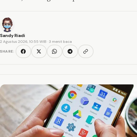
Sandy Riadi
2 Agustus 2026, 10:55 WIB
· 3 menit baca
SHARE:
Copy link
Facebook
Twitter/X
WhatsApp
Telegram